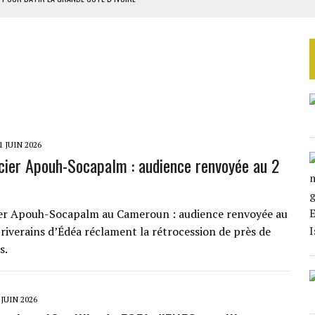
OUR L’INDÉPENDANCE
E DUPLICITÉ SUR L’ASER
RIEN DE DÉVELOPPEMENT
 DU PROJET SÉNÉGALO-MAURITANIEN
1 JUIN 2026
ncier Apouh-Socapalm : audience renvoyée au 2
ier Apouh-Socapalm au Cameroun : audience renvoyée au
es riverains d’Édéa réclament la rétrocession de près de
s.
 JUIN 2026