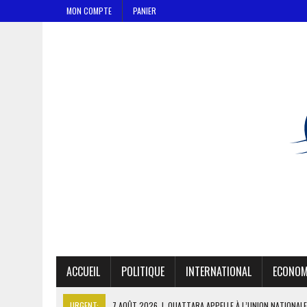
MON COMPTE
PANIER
ACCUEIL
POLITIQUE
INTERNATIONAL
ECONOM
URGENT:
7 AOÛT 2026
|
OUATTARA APPELLE À L’UNION NATIONALE