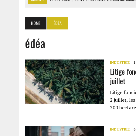
7 AOÛT 2026
|
CÔTE D’IVOIRE : OUATTARA GRACIE 4 661 DÉTENUS P
7 AOÛT 2026
|
SÉNÉGAL : THIERNO ALASSANE SALL ACCUSE PASTEF D
HOME
ÉDÉA
7 AOÛT 2026
|
LE PREMIER MINISTRE GUINÉEN SALUE LE MODÈLE IVOI
édéa
7 AOÛT 2026
|
GAZ GTA : KOSMOS ENERGY ACTUALISE L’AVANCEMENT
INDUSTRIE
1
Litige fo
juillet
Litige fonc
2 juillet, l
200 hectare
INDUSTRIE
6