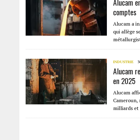
Alucam en
comptes
Alucam a in
qui allège 
métallurgis
INDUSTRIE
3
Alucam re
en 2025
Alucam affi
Cameroun, m
milliards et