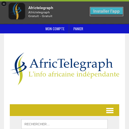
×
Africtelegraph
Installer l'app
Africtelegraph
Gratuit - Gratuit
MON COMPTE
PANIER