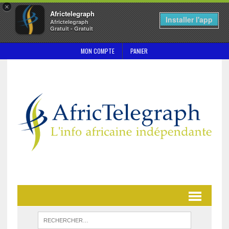
×
Africtelegraph
Installer l'app
Africtelegraph
Gratuit - Gratuit
MON COMPTE
PANIER