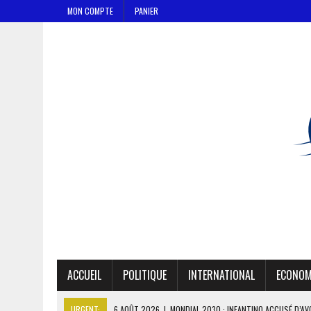
MON COMPTE
PANIER
ACCUEIL
POLITIQUE
INTERNATIONAL
ECONOM
URGENT:
6 AOÛT 2026
|
MONDIAL 2030 : INFANTINO ACCUSÉ D’AV