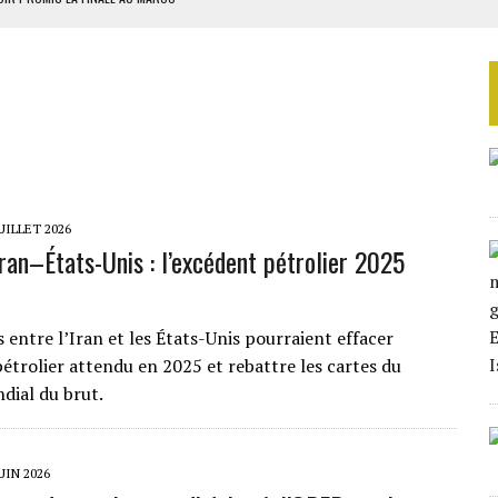
SOUTENIR DIOMAYE FAYE
 4E PHASE DE L’APE
AU SÉNÉGAL
SUD DÉCROCHENT LEUR QUALIFICATION POUR LES QUARTS DE FINALE
JUILLET 2026
Iran–États-Unis : l’excédent pétrolier 2025
 entre l’Iran et les États-Unis pourraient effacer
pétrolier attendu en 2025 et rebattre les cartes du
ial du brut.
JUIN 2026