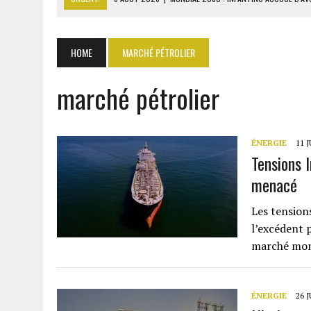
6 AOÛT 2026
|
SÉNÉGAL : ABDOU KHADIR SOW QUITTE LE PRP POUR 
6 AOÛT 2026
|
CÔTE D’IVOIRE-UE : 1 074 LIGNES TARIFAIRES DANS LA
HOME
MARCHÉ PÉTROLIER
6 AOÛT 2026
|
LA BANQUE MONDIALE ACCORDE 340 MILLIARDS FCFA 
marché pétrolier
6 AOÛT 2026
|
CAN FÉMININE : LA CÔTE D’IVOIRE ET L’AFRIQUE DU 
ÉNERGIE
11 
Tensions 
menacé
Les tensions
l’excédent 
marché mond
ÉNERGIE
26 