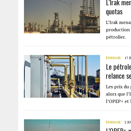
L’Irak me
quotas
L’Irak mena
production n
pétrolier.
ÉNERGIE
17 
Le pétrole
relance s
Les prix du
alors que l
l’OPEP+ et 
ÉNERGIE
2 J
L’OPEP+ p