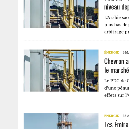
niveau de
L’Arabie sa
plus bas dep
arbitrage p
ÉNERGIE
6 M
Chevron a
le marché
Le PDG de C
d’une pénur
effets sur 
ÉNERGIE
28 
Les Émira