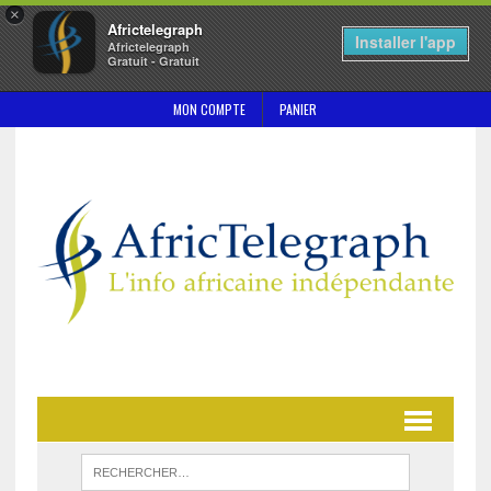
×
Africtelegraph
Installer l'app
Africtelegraph
Gratuit - Gratuit
MON COMPTE
PANIER