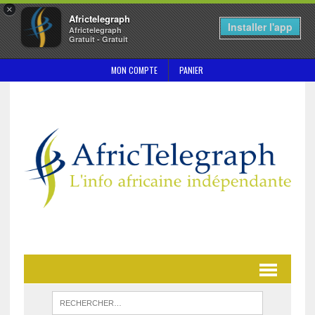
×
Africtelegraph
Installer l'app
Africtelegraph
Gratuit - Gratuit
MON COMPTE
PANIER