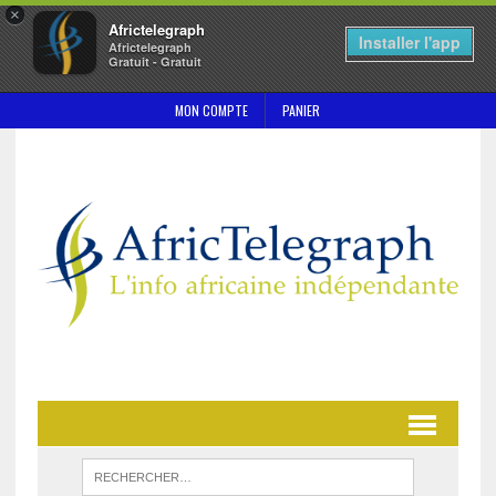
×
Africtelegraph
Installer l'app
Africtelegraph
Gratuit - Gratuit
MON COMPTE
PANIER