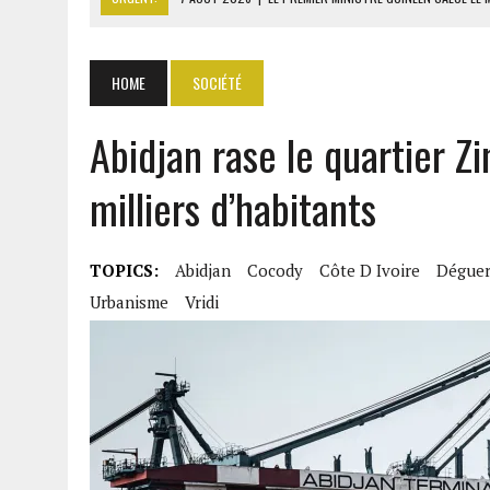
7 AOÛT 2026
|
GAZ GTA : KOSMOS ENERGY ACTUALISE L’AVANCEMENT
7 AOÛT 2026
|
OUATTARA APPELLE À L’UNION NATIONALE POUR BÂTIR
HOME
SOCIÉTÉ
7 AOÛT 2026
|
CÔTE D’IVOIRE : OUATTARA GRACIE 4 661 DÉTENUS P
Abidjan rase le quartier 
7 AOÛT 2026
|
SÉNÉGAL : THIERNO ALASSANE SALL ACCUSE PASTEF D
milliers d’habitants
TOPICS:
Abidjan
Cocody
Côte D Ivoire
Déguer
Urbanisme
Vridi