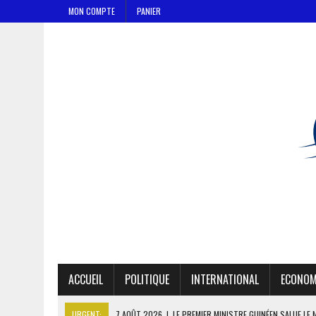
MON COMPTE
PANIER
ACCUEIL
POLITIQUE
INTERNATIONAL
ECONOM
URGENT:
7 AOÛT 2026
|
LE PREMIER MINISTRE GUINÉEN SALUE LE 