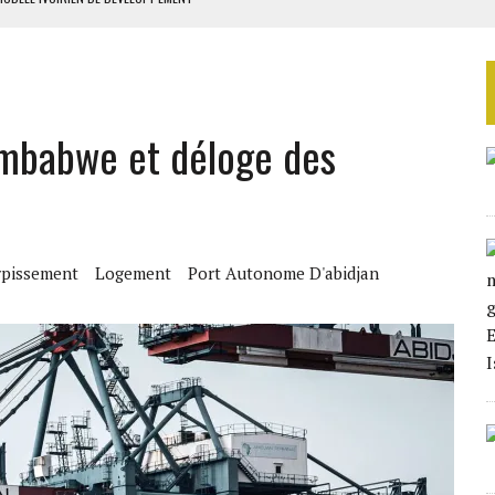
 DU PROJET SÉNÉGALO-MAURITANIEN
 LA GRANDE CÔTE D’IVOIRE
OUR L’INDÉPENDANCE
Zimbabwe et déloge des
E DUPLICITÉ SUR L’ASER
pissement
Logement
Port Autonome D'abidjan