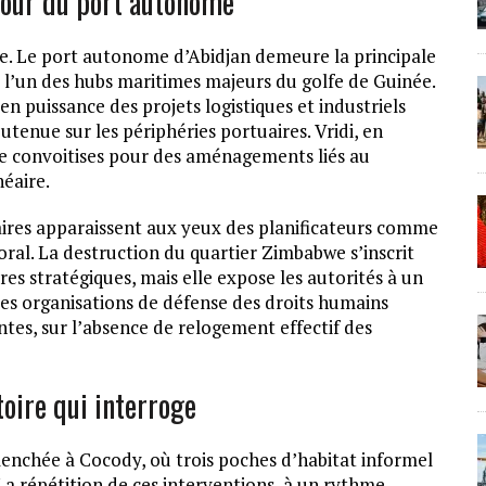
tour du port autonome
ine. Le port autonome d’Abidjan demeure la principale
 l’un des hubs maritimes majeurs du golfe de Guinée.
n puissance des projets logistiques et industriels
tenue sur les périphéries portuaires. Vridi, en
s de convoitises pour des aménagements liés au
éaire.
aires apparaissent aux yeux des planificateurs comme
oral. La destruction du quartier Zimbabwe s’inscrit
res stratégiques, mais elle expose les autorités à un
Les organisations de défense des droits humains
ntes, sur l’absence de relogement effectif des
oire qui interroge
lenchée à Cocody, où trois poches d’habitat informel
La répétition de ces interventions, à un rythme