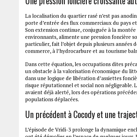
Une pression foncière croissante au
La localisation du quartier rasé n’est pas anod
porte d’entrée des flux commerciaux du pays et
Son extension continue, conjuguée à la montée e
environnants, alimente une pression foncière sou
particulier, fait l’objet depuis plusieurs année
commerce, à l’hydrocarbure et au tourisme baln
Dans cette équation, les occupations dites préc
un obstacle à la valorisation économique du litt
dans une logique de libération d’assiettes fonciè
risque réputationnel et social non négligeable. 
avaient déjà alerté, lors des opérations précéde
populations déplacées.
Un précédent à Cocody et une traject
L’épisode de Vridi-3 prolonge la dynamique enc
ont été démolies en l’espace de quelques jours. 