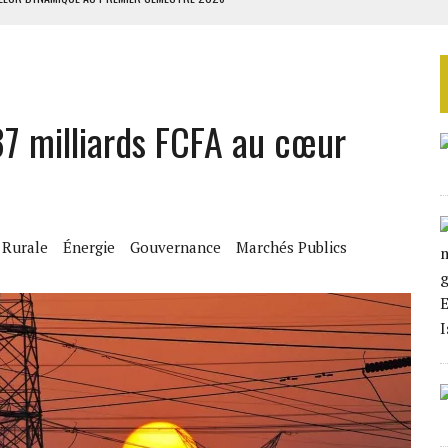
IENNES AU YÉMEN
 BUDGÉTAIRES
SSEMBLÉE EN 2026
37 milliards FCFA au cœur
ILLAGES S’OUVRE TIMIDEMENT
n Rurale
Énergie
Gouvernance
Marchés Publics