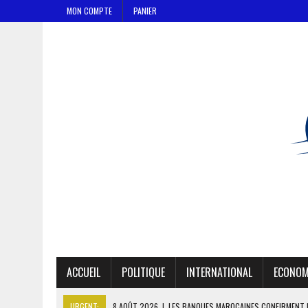
MON COMPTE
PANIER
ACCUEIL
POLITIQUE
INTERNATIONAL
ECONOM
URGENT:
8 AOÛT 2026
|
LES BANQUES MAROCAINES CONFIRMENT 