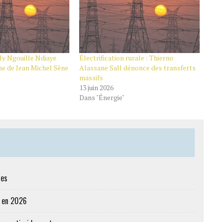
ly Ngouille Ndiaye
Électrification rurale : Thierno
che de Jean Michel Sène
Alassane Sall dénonce des transferts
massifs
13 juin 2026
Dans "Énergie"
res
e en 2026