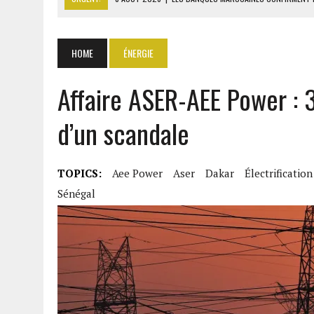
8 AOÛT 2026
|
ANSAR ALLAH MENACE DE NOUVEAU LES FORCES SAOUD
8 AOÛT 2026
|
L’UNIVERSITÉ LIBANAISE FRAGILISÉE PAR LES COUPES
HOME
ÉNERGIE
8 AOÛT 2026
|
TALLA SYLLA APPELLE DIOMAYE FAYE À DISSOUDRE L’A
Affaire ASER-AEE Power : 
8 AOÛT 2026
|
LIBAN-SUD : LE CHANTIER DE RECONSTRUCTION DES V
d’un scandale
TOPICS:
Aee Power
Aser
Dakar
Électrificatio
Sénégal