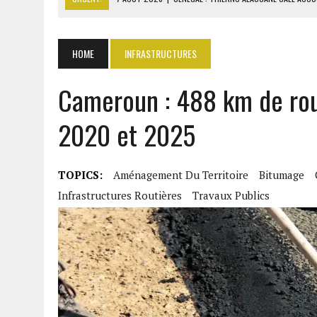
7 AOÛT 2026
|
LE PREMIER MINISTRE GUINÉEN SALUE LE MODÈLE IVOI
7 AOÛT 2026
|
GAZ GTA : KOSMOS ENERGY ACTUALISE L’AVANCEMENT
HOME
INFRASTRUCTURES
7 AOÛT 2026
|
OUATTARA APPELLE À L’UNION NATIONALE POUR BÂTIR
Cameroun : 488 km de rou
7 AOÛT 2026
|
CÔTE D’IVOIRE : OUATTARA GRACIE 4 661 DÉTENUS P
2020 et 2025
TOPICS:
Aménagement Du Territoire
Bitumage
Infrastructures Routières
Travaux Publics