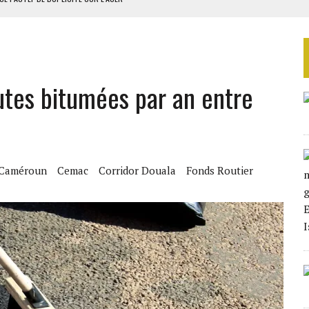
RIEN DE DÉVELOPPEMENT
 DU PROJET SÉNÉGALO-MAURITANIEN
 LA GRANDE CÔTE D’IVOIRE
tes bitumées par an entre
OUR L’INDÉPENDANCE
Caméroun
Cemac
Corridor Douala
Fonds Routier