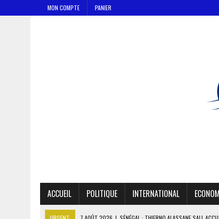
MON COMPTE
PANIER
ACCUEIL
POLITIQUE
INTERNATIONAL
ECONOM
URGENT:
7 AOÛT 2026
|
SÉNÉGAL : THIERNO ALASSANE SALL ACCU