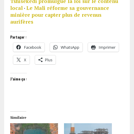
Tshisekedi promulgue la loi sur le contenu
local
·
Le Mali réforme sa gouvernance
minière pour capter plus de revenus
aurifères
Partager :
Facebook
WhatsApp
Imprimer
X
Plus
J’aime ça :
Similaire