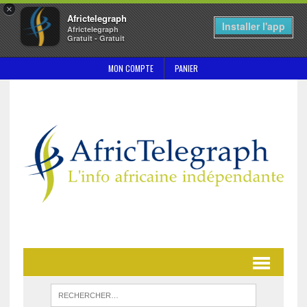
×
Africtelegraph
Installer l'app
Africtelegraph
Gratuit - Gratuit
MON COMPTE
PANIER