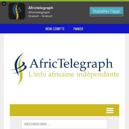
×
Africtelegraph
Installer l'app
Africtelegraph
Gratuit - Gratuit
MON COMPTE
PANIER