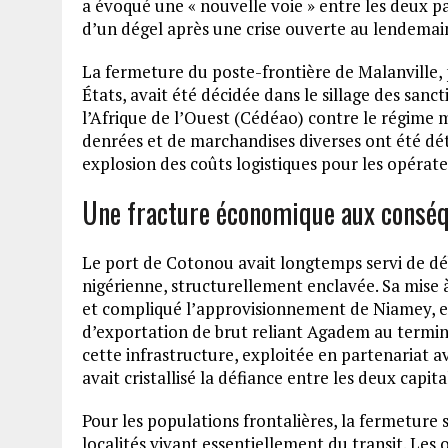
a évoqué une « nouvelle voie » entre les deux 
d’un dégel après une crise ouverte au lendemain
La fermeture du poste-frontière de Malanville, 
États, avait été décidée dans le sillage des s
l’Afrique de l’Ouest (Cédéao) contre le régime mi
denrées et de marchandises diverses ont été dét
explosion des coûts logistiques pour les opérate
Une fracture économique aux consé
Le port de Cotonou avait longtemps servi de dé
nigérienne, structurellement enclavée. Sa mise à
et compliqué l’approvisionnement de Niamey, en 
d’exportation de brut reliant Agadem au termin
cette infrastructure, exploitée en partenariat
avait cristallisé la défiance entre les deux capit
Pour les populations frontalières, la fermeture
localités vivant essentiellement du transit. Le