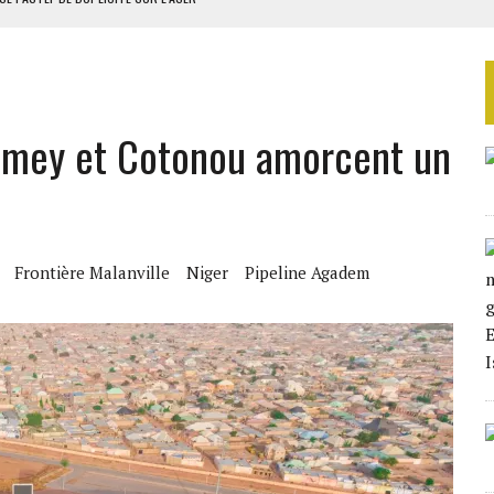
MODÈLE IVOIRIEN DE DÉVELOPPEMENT
 DU PROJET SÉNÉGALO-MAURITANIEN
 LA GRANDE CÔTE D’IVOIRE
iamey et Cotonou amorcent un
OUR L’INDÉPENDANCE
Frontière Malanville
Niger
Pipeline Agadem