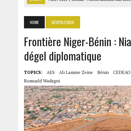
7 AOÛT 2026
|
LE PREMIER MINISTRE GUINÉEN SALUE LE 
7 AOÛT 2026
|
GAZ GTA : KOSMOS ENERGY ACTUALISE L’AVANCEMENT
HOME
GÉOPOLITIQUE
7 AOÛT 2026
|
OUATTARA APPELLE À L’UNION NATIONALE POUR BÂTIR
Frontière Niger-Bénin : N
7 AOÛT 2026
|
CÔTE D’IVOIRE : OUATTARA GRACIE 4 661 DÉTENUS P
dégel diplomatique
TOPICS:
AES
Ali Lamine Zeine
Bénin
CEDEAO
Romuald Wadagni