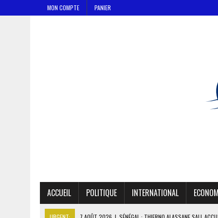
MON COMPTE
PANIER
ACCUEIL
POLITIQUE
INTERNATIONAL
ECONOM
URGENT:
7 AOÛT 2026
|
SÉNÉGAL : THIERNO ALASSANE SALL ACCU