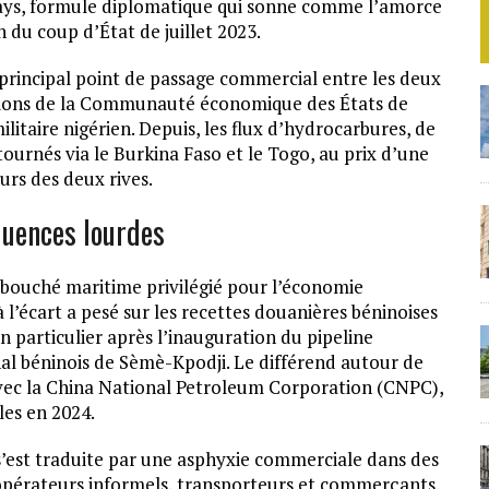
pays, formule diplomatique qui sonne comme l’amorce
 du coup d’État de juillet 2023.
principal point de passage commercial entre les deux
anctions de la Communauté économique des États de
litaire nigérien. Depuis, les flux d’hydrocarbures, de
ournés via le Burkina Faso et le Togo, au prix d’une
urs des deux rives.
quences lourdes
bouché maritime privilégié pour l’économie
 l’écart a pesé sur les recettes douanières béninoises
particulier après l’inauguration du pipeline
al béninois de Sèmè-Kpodji. Le différend autour de
 avec la China National Petroleum Corporation (CNPC),
ales en 2024.
 s’est traduite par une asphyxie commerciale dans des
s opérateurs informels, transporteurs et commerçants,