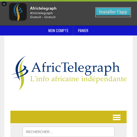
×
Africtelegraph
Installer l'app
Africtelegraph
Gratuit - Gratuit
MON COMPTE
PANIER