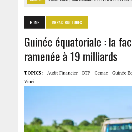
6 AOÛT 2026
|
MONDIAL 2030 : INFANTINO ACCUSÉ D’AVOIR PROMIS 
7 AOÛT 2026
|
CENTRAFRIQUE : L’OR HISSE LES EXPORTATIONS À 313
HOME
INFRASTRUCTURES
7 AOÛT 2026
|
LA SEEG REPREND LE CONTRÔLE APRÈS UNE CYBERAT
Guinée équatoriale : la f
7 AOÛT 2026
|
GHANA : 1,7 MILLIARD $ DE PERTES SUR LES ACHATS 
ramenée à 19 milliards
TOPICS:
Audit Financier
BTP
Cemac
Guinée Eq
Vinci