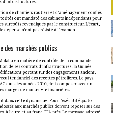
 d’infrastructures.
ration de chantiers routiers et d’aménagement confiés
utorités ont mandaté des cabinets indépendants pour
es surcoûts revendiqués par le constructeur. L’écart,
de dépense n’ont pas résisté à l’examen
ce des marchés publics
r Malabo en matière de contrôle de la commande
ion de ses contrats d’infrastructures, la Guinée
vérifications portant sur des engagements anciens,
ecul tendanciel des recettes pétrolières. Le pays,
C dans les années 2010, doit composer avec un
 ses marges de manœuvre financières.
rit dans cette dynamique. Pour l’exécutif équato-
 adossés aux marchés publics doivent reposer sur des
s, à l’euro et au franc CFA près. Le message adressé