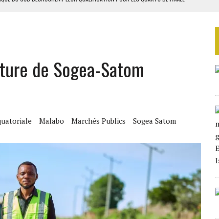
LA FINALE AU MAROC
 MILLIONS USD EN 2025
TAQUE MASSIVE AU GABON
acture de Sogea-Satom
D’OR EN 2025
uatoriale
Malabo
Marchés Publics
Sogea Satom