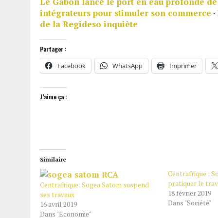
Le Gabon lance le port en eau profonde d
intégrateurs pour stimuler son commerce
·
de la Regideso inquiète
Partager :
Facebook
WhatsApp
Imprimer
J’aime ça :
Similaire
Centrafrique : 
pratiquer le trav
Centrafrique: Sogea Satom suspend
18 février 2019
ses travaux
Dans "Société"
16 avril 2019
Dans "Economie"