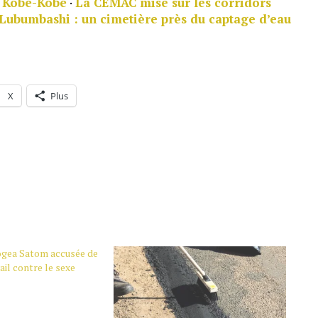
e Kobé-Kobé
·
La CEMAC mise sur les corridors
Lubumbashi : un cimetière près du captage d’eau
X
Plus
Sogea Satom accusée de
ail contre le sexe