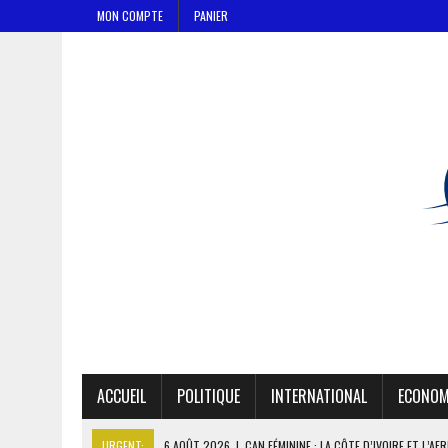
MON COMPTE
PANIER
ACCUEIL
POLITIQUE
INTERNATIONAL
ECONOM
URGENT:
6 AOÛT 2026
|
CAN FÉMININE : LA CÔTE D’IVOIRE ET L’