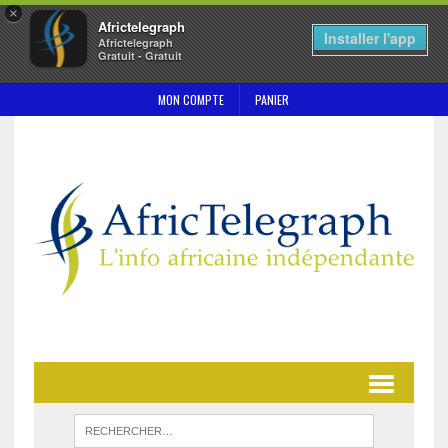
×
Africtelegraph
Installer l'app
Africtelegraph
Gratuit - Gratuit
MON COMPTE
PANIER