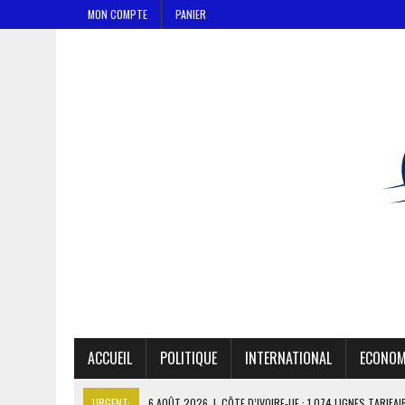
MON COMPTE
PANIER
ACCUEIL
POLITIQUE
INTERNATIONAL
ECONOM
URGENT:
6 AOÛT 2026
|
CÔTE D’IVOIRE-UE : 1 074 LIGNES TARIFA