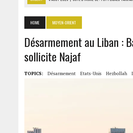
6 AOÛT 2026
|
LA BANQUE MONDIALE ACCORDE 340 MILLIARDS FCFA 
6 AOÛT 2026
|
CAN FÉMININE : LA CÔTE D’IVOIRE ET L’AFRIQUE DU 
HOME
MOYEN-ORIENT
6 AOÛT 2026
|
MONDIAL 2030 : INFANTINO ACCUSÉ D’AVOIR PROMIS 
Désarmement au Liban : Bar
6 AOÛT 2026
|
SÉNÉGAL : ABDOU KHADIR SOW QUITTE LE PRP POUR 
sollicite Najaf
TOPICS:
Désarmement
Etats-Unis
Hezbollah