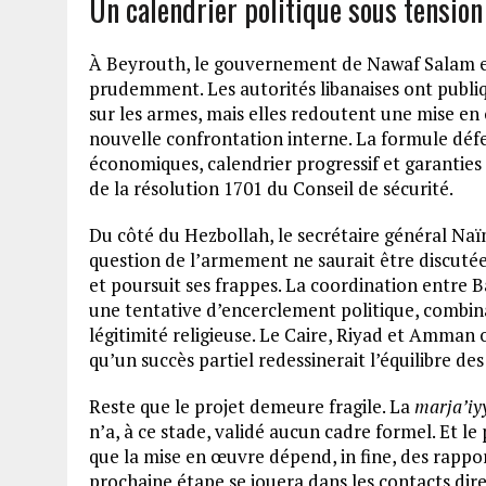
Un calendrier politique sous tension
À Beyrouth, le gouvernement de Nawaf Salam e
prudemment. Les autorités libanaises ont publi
sur les armes, mais elles redoutent une mise en 
nouvelle confrontation interne. La formule déf
économiques, calendrier progressif et garanties
de la résolution 1701 du Conseil de sécurité.
Du côté du Hezbollah, le secrétaire général Naï
question de l’armement ne saurait être discutée
et poursuit ses frappes. La coordination entre B
une tentative d’encerclement politique, combin
légitimité religieuse. Le Caire, Riyad et Amman
qu’un succès partiel redessinerait l’équilibre de
Reste que le projet demeure fragile. La
marja’iy
n’a, à ce stade, validé aucun cadre formel. Et l
que la mise en œuvre dépend, in fine, des rapport
prochaine étape se jouera dans les contacts dire