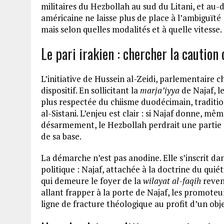
militaires du Hezbollah au sud du Litani, et au-d
américaine ne laisse plus de place à l’ambiguïté : 
mais selon quelles modalités et à quelle vitesse.
Le pari irakien : chercher la caution
L’initiative de Hussein al-Zeidi, parlementaire c
dispositif. En sollicitant la
marja’iyya
de Najaf, le
plus respectée du chiisme duodécimain, traditio
al-Sistani. L’enjeu est clair : si Najaf donne, m
désarmement, le Hezbollah perdrait une partie d
de sa base.
La démarche n’est pas anodine. Elle s’inscrit da
politique : Najaf, attachée à la doctrine du quié
qui demeure le foyer de la
wilayat al-faqih
reven
allant frapper à la porte de Najaf, les promot
ligne de fracture théologique au profit d’un objec