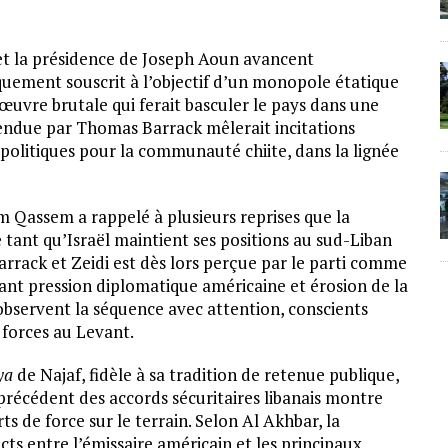
t la présidence de Joseph Aoun avancent
quement souscrit à l’objectif d’un monopole étatique
œuvre brutale qui ferait basculer le pays dans une
endue par Thomas Barrack mêlerait incitations
 politiques pour la communauté chiite, dans la lignée
m Qassem a rappelé à plusieurs reprises que la
 tant qu’Israël maintient ses positions au sud-Liban
arrack et Zeidi est dès lors perçue par le parti comme
ant pression diplomatique américaine et érosion de la
 observent la séquence avec attention, conscients
s forces au Levant.
ya
de Najaf, fidèle à sa tradition de retenue publique,
e précédent des accords sécuritaires libanais montre
s de force sur le terrain. Selon Al Akhbar, la
cts entre l’émissaire américain et les principaux