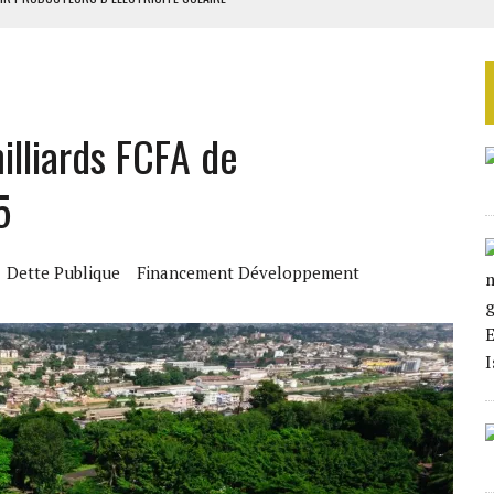
SOUTENIR DIOMAYE FAYE
 4E PHASE DE L’APE
AU SÉNÉGAL
lliards FCFA de
EURS D’ÉLECTRICITÉ SOLAIRE
5
Dette Publique
Financement Développement