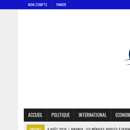
MON COMPTE
PANIER
ACCUEIL
POLITIQUE
INTERNATIONAL
ECONOM
URGENT:
6 AOÛT 2026
|
LE TCHAD PRÉVOIT D’ARRÊTER LES EXPOR