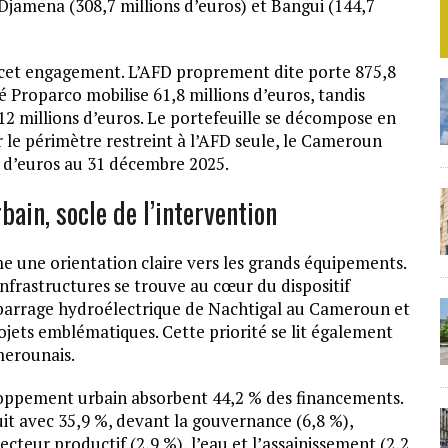
N’Djamena (308,7 millions d’euros) et Bangui (144,7
de cet engagement. L’AFD proprement dite porte 875,8
vé Proparco mobilise 61,8 millions d’euros, tandis
12 millions d’euros. Le portefeuille se décompose en
r le périmètre restreint à l’AFD seule, le Cameroun
ds d’euros au 31 décembre 2025.
ain, socle de l’intervention
me une orientation claire vers les grands équipements.
frastructures se trouve au cœur du dispositif
e barrage hydroélectrique de Nachtigal au Cameroun et
jets emblématiques. Cette priorité se lit également
merounais.
eloppement urbain absorbent 44,2 % des financements.
suit avec 35,9 %, devant la gouvernance (6,8 %),
secteur productif (2,9 %), l’eau et l’assainissement (2,2