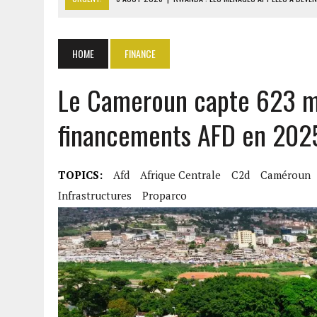
6 AOÛT 2026
|
SÉNÉGAL : ABDOU KHADIR SOW QUITTE LE PRP POUR 
6 AOÛT 2026
|
CÔTE D’IVOIRE-UE : 1 074 LIGNES TARIFAIRES DANS LA
HOME
FINANCE
6 AOÛT 2026
|
LA BANQUE MONDIALE ACCORDE 340 MILLIARDS FCFA 
Le Cameroun capte 623 mi
6 AOÛT 2026
|
RWANDA : LES MÉNAGES APPELÉS À DEVENIR PRODUCT
financements AFD en 202
TOPICS:
Afd
Afrique Centrale
C2d
Caméroun
Infrastructures
Proparco