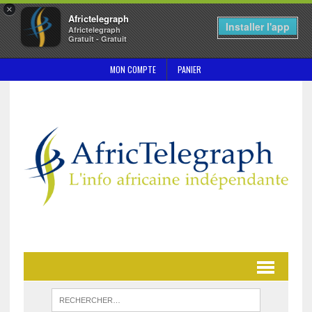
×
Africtelegraph
Installer l'app
Africtelegraph
Gratuit - Gratuit
MON COMPTE
PANIER