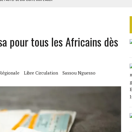
 DU PROJET SÉNÉGALO-MAURITANIEN
 LA GRANDE CÔTE D’IVOIRE
OUR L’INDÉPENDANCE
a pour tous les Africains dès
E DUPLICITÉ SUR L’ASER
 Régionale
Libre Circulation
Sassou Nguesso