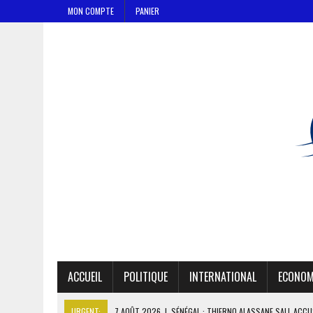
MON COMPTE
PANIER
ACCUEIL
POLITIQUE
INTERNATIONAL
ECONOM
URGENT:
7 AOÛT 2026
|
LE PREMIER MINISTRE GUINÉEN SALUE LE 