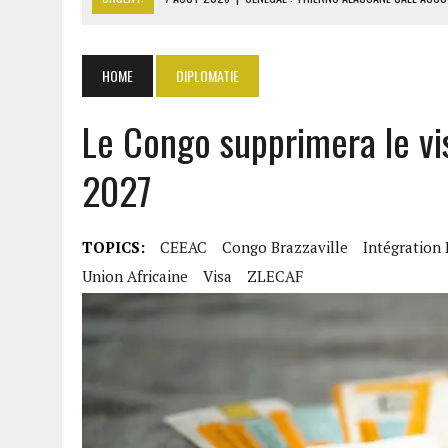
7 AOÛT 2026
|
GAZ GTA : KOSMOS ENERGY ACTUALISE L’AVANCEMENT
7 AOÛT 2026
|
OUATTARA APPELLE À L’UNION NATIONALE POUR BÂTIR
HOME
DIPLOMATIE
7 AOÛT 2026
|
CÔTE D’IVOIRE : OUATTARA GRACIE 4 661 DÉTENUS P
Le Congo supprimera le vis
7 AOÛT 2026
|
SÉNÉGAL : THIERNO ALASSANE SALL ACCUSE PASTEF D
2027
TOPICS:
CEEAC
Congo Brazzaville
Intégration
Union Africaine
Visa
ZLECAF