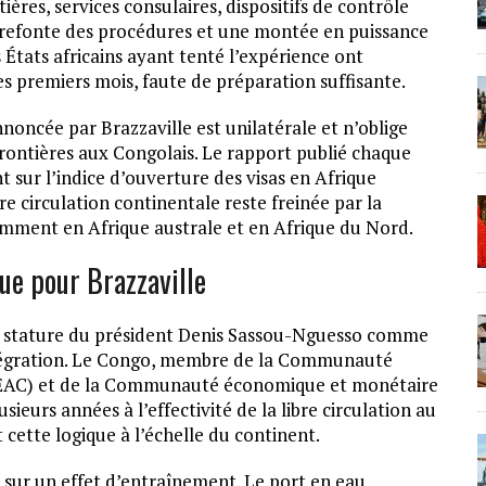
ières, services consulaires, dispositifs de contrôle
e refonte des procédures et une montée en puissance
s États africains ayant tenté l’expérience ont
es premiers mois, faute de préparation suffisante.
nnoncée par Brazzaville est unilatérale et n’oblige
rontières aux Congolais. Le rapport publié chaque
sur l’indice d’ouverture des visas en Afrique
bre circulation continentale reste freinée par la
mment en Afrique australe et en Afrique du Nord.
ue pour Brazzaville
 la stature du président Denis Sassou-Nguesso comme
ntégration. Le Congo, membre de la Communauté
CEEAC) et de la Communauté économique et monétaire
ieurs années à l’effectivité de la libre circulation au
 cette logique à l’échelle du continent.
 sur un effet d’entraînement. Le port en eau