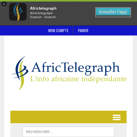
×
Africtelegraph
Installer l'app
Africtelegraph
Gratuit - Gratuit
MON COMPTE
PANIER