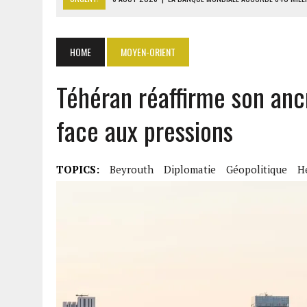
6 AOÛT 2026
|
RWANDA : LES MÉNAGES APPELÉS À DEVENIR PRODUCT
6 AOÛT 2026
|
MONDIAL 2030 : INFANTINO ACCUSÉ D’AVOIR PROMIS 
HOME
MOYEN-ORIENT
6 AOÛT 2026
|
SÉNÉGAL : ABDOU KHADIR SOW QUITTE LE PRP POUR 
Téhéran réaffirme son anc
6 AOÛT 2026
|
CÔTE D’IVOIRE-UE : 1 074 LIGNES TARIFAIRES DANS LA
face aux pressions
TOPICS:
Beyrouth
Diplomatie
Géopolitique
H