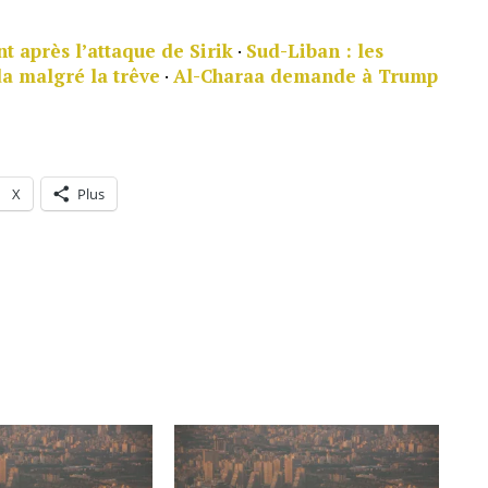
nt après l’attaque de Sirik
·
Sud-Liban : les
da malgré la trêve
·
Al-Charaa demande à Trump
X
Plus