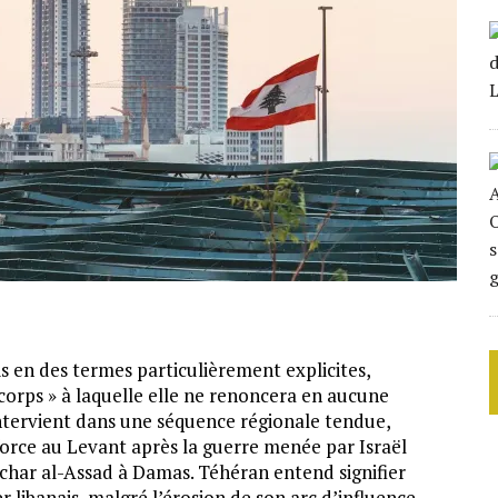
ais en des termes particulièrement explicites,
orps » à laquelle elle ne renoncera en aucune
intervient dans une séquence régionale tendue,
orce au Levant après la guerre menée par Israël
char al-Assad à Damas. Téhéran entend signifier
r libanais, malgré l’érosion de son arc d’influence