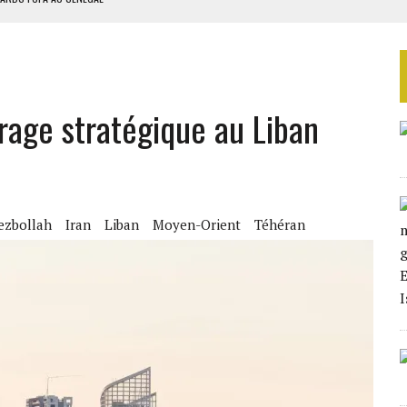
EURS D’ÉLECTRICITÉ SOLAIRE
LA FINALE AU MAROC
SOUTENIR DIOMAYE FAYE
rage stratégique au Liban
 4E PHASE DE L’APE
ezbollah
Iran
Liban
Moyen-Orient
Téhéran