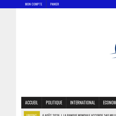
MON COMPTE
PANIER
ACCUEIL
POLITIQUE
INTERNATIONAL
ECONOM
URGENT:
6 AOÛT 2026
|
LA BANQUE MONDIALE ACCORDE 340 MILL