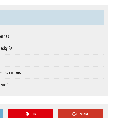
iennes
Macky Sall
elles relaxes
e sixième
PIN
SHARE