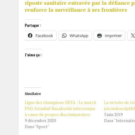
riposte sanitaire entravée par la défiance 
renforce la surveillance à ses frontières
Partager :
Facebook
WhatsApp
Imprimer
J’aime ça :
Similaire
Ligue des champions UEFA : Le match
La victoire de L
PSG-Istanbul Basaksehir interrompu
joie indescriptib
à cause de propos discriminatoires
3 juin 2019
9 décembre 2020
Dans "Internatio
Dans "Sport"