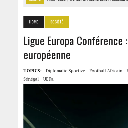
9 AOÛT 2026
|
GABON : 46 000 ÉLÈVES DU PRIMAIRE AFFECTÉS EN CL
9 AOÛT 2026
|
ASSALA À DAMAS : UN CONCERT QUI RAVIVE LES FRAC
HOME
SOCIÉTÉ
9 AOÛT 2026
|
AÏSSATA TALL SALL RÉVÈLE LES COULISSES DIPLOMAT
Ligue Europa Conférence : 
9 AOÛT 2026
|
ITURI : 13 CIVILS TUÉS ET UN VILLAGE INCENDIÉ PAR L
européenne
TOPICS:
Diplomatie Sportive
Football Africain
Sénégal
UEFA