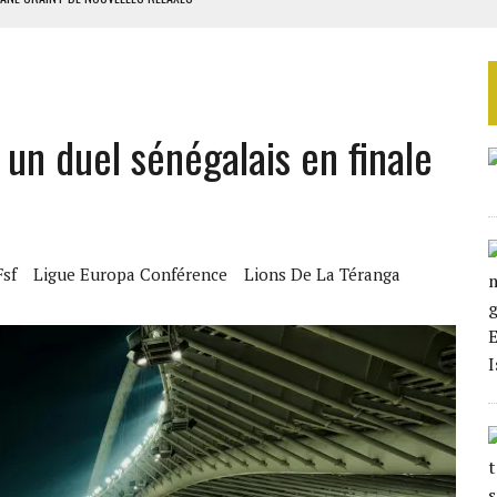
ASSE DE SIXIÈME
TURES SYRIENNES
IQUES DE MACKY SALL
un duel sénégalais en finale
ES ADF
Fsf
Ligue Europa Conférence
Lions De La Téranga