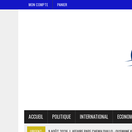
MON COMPTE
PANIER
ACCUEIL
POLITIQUE
INTERNATIONAL
ECONOM
URGENT:
9 AOÛT 2026
|
AFFAIRE PAPE CHEIKH DIALLO : OUSMANE 