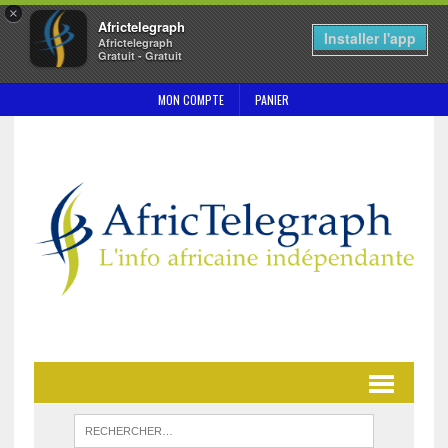
×
Africtelegraph
Installer l'app
Africtelegraph
Gratuit - Gratuit
MON COMPTE
PANIER