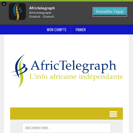
×
Africtelegraph
Installer l'app
Africtelegraph
Gratuit - Gratuit
MON COMPTE
PANIER