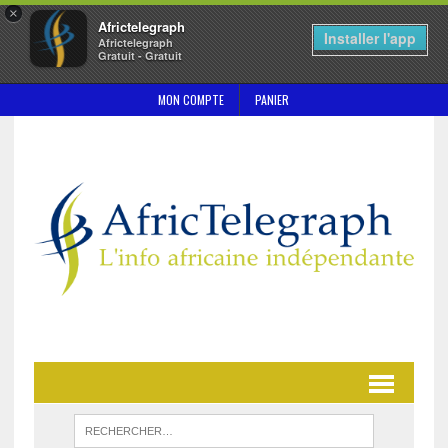
×
Africtelegraph
Installer l'app
Africtelegraph
Gratuit - Gratuit
MON COMPTE
PANIER