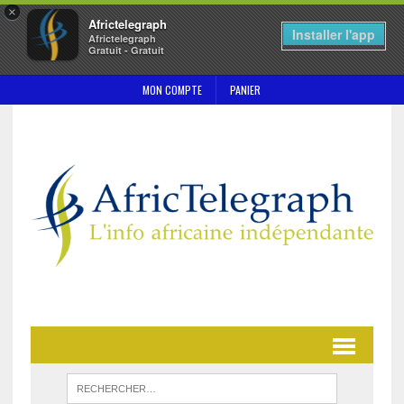
×
Africtelegraph
Installer l'app
Africtelegraph
Gratuit - Gratuit
MON COMPTE
PANIER