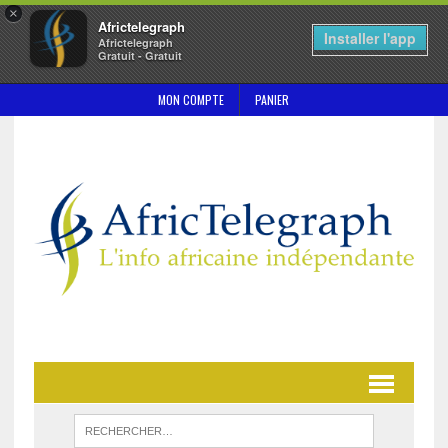
×
Africtelegraph
Installer l'app
Africtelegraph
Gratuit - Gratuit
MON COMPTE
PANIER