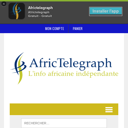
×
Africtelegraph
Installer l'app
Africtelegraph
Gratuit - Gratuit
MON COMPTE
PANIER