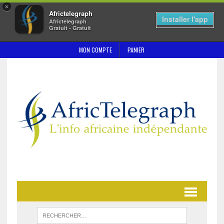
×
Africtelegraph
Installer l'app
Africtelegraph
Gratuit - Gratuit
MON COMPTE
PANIER