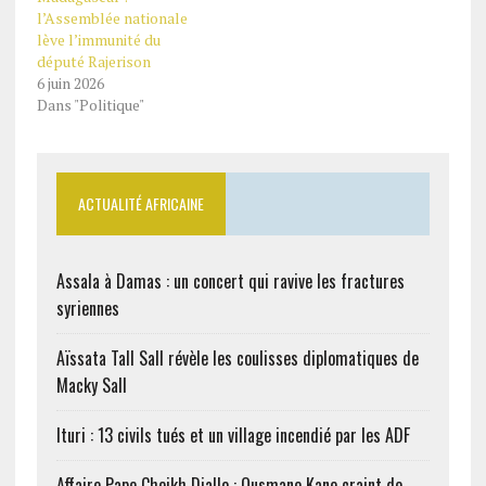
l’Assemblée nationale
lève l’immunité du
député Rajerison
6 juin 2026
Dans "Politique"
ACTUALITÉ AFRICAINE
Assala à Damas : un concert qui ravive les fractures
syriennes
Aïssata Tall Sall révèle les coulisses diplomatiques de
Macky Sall
Ituri : 13 civils tués et un village incendié par les ADF
Affaire Pape Cheikh Diallo : Ousmane Kane craint de