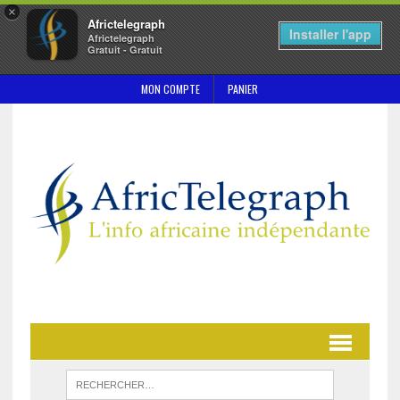
×
Africtelegraph
Installer l'app
Africtelegraph
Gratuit - Gratuit
MON COMPTE
PANIER