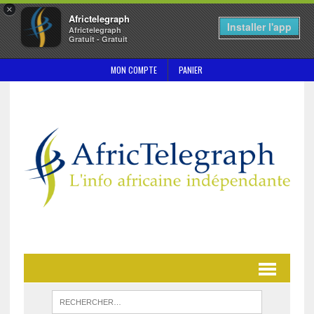
×
Africtelegraph
Installer l'app
Africtelegraph
Gratuit - Gratuit
MON COMPTE
PANIER