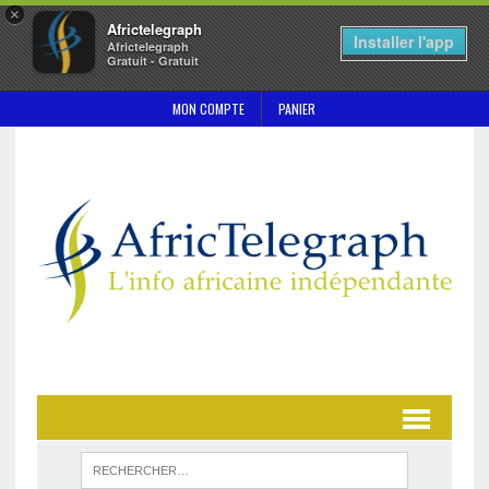
×
Africtelegraph
Installer l'app
Africtelegraph
Gratuit - Gratuit
MON COMPTE
PANIER