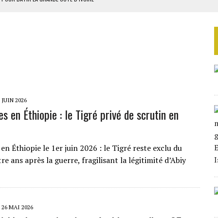
OUR L’INDÉPENDANCE
E DUPLICITÉ SUR L’ASER
RIEN DE DÉVELOPPEMENT
 DU PROJET SÉNÉGALO-MAURITANIEN
 JUIN 2026
es en Éthiopie : le Tigré privé de scrutin en
 en Éthiopie le 1er juin 2026 : le Tigré reste exclu du
re ans après la guerre, fragilisant la légitimité d’Abiy
26 MAI 2026