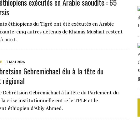
éthiopiens exécutés en Arabie saoudite : 65
rsis
nts éthiopiens du Tigré ont été exécutés en Arabie
oixante-cinq autres détenus de Khamis Mushait restent
à mort.
E
7 MAI 2026
ebretsion Gebremichael élu à la tête du
 régional
de Debretsion Gebremichael à la tête du Parlement du
 la crise institutionnelle entre le TPLF et le
nt éthiopien d’Abiy Ahmed.