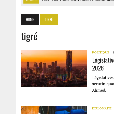
7 AOÛT 2026
|
CÔTE D’IVOIRE : OUATTARA GRACIE 4 661 DÉTENUS P
7 AOÛT 2026
|
SÉNÉGAL : THIERNO ALASSANE SALL ACCUSE PASTEF D
HOME
TIGRÉ
7 AOÛT 2026
|
LE PREMIER MINISTRE GUINÉEN SALUE LE MODÈLE IVOI
tigré
7 AOÛT 2026
|
GAZ GTA : KOSMOS ENERGY ACTUALISE L’AVANCEMENT
POLITIQUE
1
Législativ
2026
Législatives
scrutin quat
Ahmed.
DIPLOMATIE