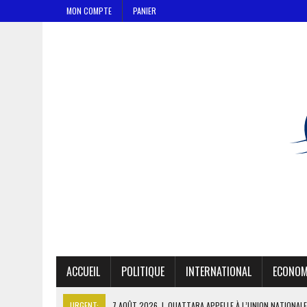
MON COMPTE
PANIER
ACCUEIL
POLITIQUE
INTERNATIONAL
ECONOM
URGENT:
7 AOÛT 2026
|
OUATTARA APPELLE À L’UNION NATIONALE