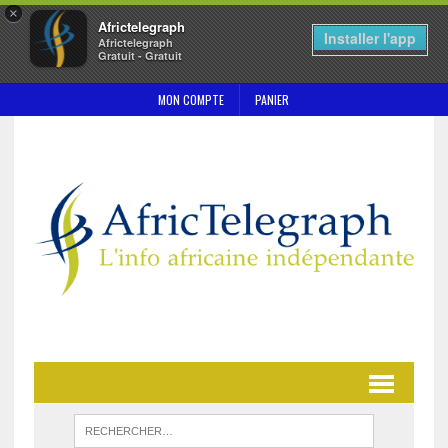
×
Africtelegraph
Installer l'app
Africtelegraph
Gratuit - Gratuit
MON COMPTE
PANIER