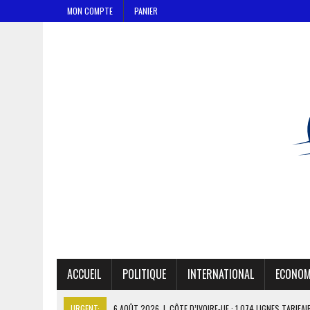
MON COMPTE
PANIER
ACCUEIL
POLITIQUE
INTERNATIONAL
ECONOM
URGENT:
6 AOÛT 2026
|
CÔTE D’IVOIRE-UE : 1 074 LIGNES TARIFA