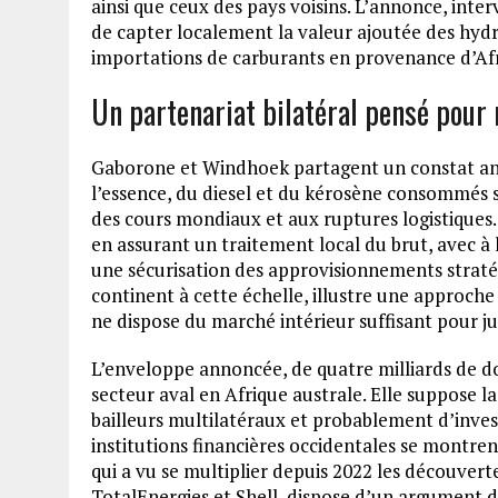
ainsi que ceux des pays voisins. L’annonce, inte
de capter localement la valeur ajoutée des hydr
importations de carburants en provenance d’Afr
Un partenariat bilatéral pensé pour
Gaborone et Windhoek partagent un constat anci
l’essence, du diesel et du kérosène consommés su
des cours mondiaux et aux ruptures logistiques. L
en assurant un traitement local du brut, avec à 
une sécurisation des approvisionnements stratég
continent à cette échelle, illustre une approch
ne dispose du marché intérieur suffisant pour jus
L’enveloppe annoncée, de quatre milliards de dol
secteur aval en Afrique australe. Elle suppose l
bailleurs multilatéraux et probablement d’invest
institutions financières occidentales se montrent
qui a vu se multiplier depuis 2022 les découver
TotalEnergies et Shell, dispose d’un argument d