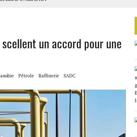
AU SÉNÉGAL
SUD DÉCROCHENT LEUR QUALIFICATION POUR LES QUARTS DE FINALE
LA FINALE AU MAROC
 scellent un accord pour une
SOUTENIR DIOMAYE FAYE
amibie
Pétrole
Raffinerie
SADC