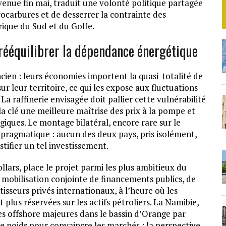
rvenue fin mai, traduit une volonté politique partagée
ocarbures et de desserrer la contrainte des
ique du Sud et du Golfe.
 rééquilibrer la dépendance énergétique
en : leurs économies importent la quasi-totalité de
r leur territoire, ce qui les expose aux fluctuations
a raffinerie envisagée doit pallier cette vulnérabilité
la clé une meilleure maîtrise des prix à la pompe et
iques. Le montage bilatéral, encore rare sur le
e pragmatique : aucun des deux pays, pris isolément,
tifier un tel investissement.
lars, place le projet parmi les plus ambitieux du
a mobilisation conjointe de financements publics, de
isseurs privés internationaux, à l’heure où les
 plus réservées sur les actifs pétroliers. La Namibie,
tes offshore majeures dans le bassin d’Orange par
e poids pour convaincre les marchés : la perspective