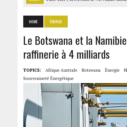
6 AOÛT 2026
|
LA BANQUE MONDIALE ACCORDE 340 MILLIARDS FCFA 
6 AOÛT 2026
|
CAN FÉMININE : LA CÔTE D’IVOIRE ET L’AFRIQUE DU 
HOME
ÉNERGIE
6 AOÛT 2026
|
MONDIAL 2030 : INFANTINO ACCUSÉ D’AVOIR PROMIS 
Le Botswana et la Namibie
6 AOÛT 2026
|
SÉNÉGAL : ABDOU KHADIR SOW QUITTE LE PRP POUR 
raffinerie à 4 milliards
TOPICS:
Afrique Australe
Botswana
Énergie
N
Souveraineté Énergétique