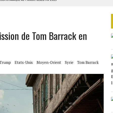
ORCES SAOUDIENNES AU YÉMEN
 BUDGÉTAIRES
SSEMBLÉE EN 2026
ission de Tom Barrack en
ILLAGES S’OUVRE TIMIDEMENT
 Trump
Etats-Unis
Moyen-Orient
Syrie
Tom Barrack