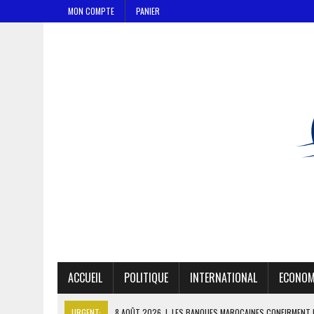
MON COMPTE
PANIER
ACCUEIL
POLITIQUE
INTERNATIONAL
ECONOM
URGENT:
8 AOÛT 2026
|
LES BANQUES MAROCAINES CONFIRMENT 