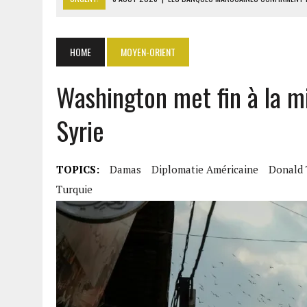
8 AOÛT 2026
|
ANSAR ALLAH MENACE DE NOUVEAU LES F
8 AOÛT 2026
|
L’UNIVERSITÉ LIBANAISE FRAGILISÉE PAR LES COUPES
HOME
MOYEN-ORIENT
8 AOÛT 2026
|
TALLA SYLLA APPELLE DIOMAYE FAYE À DISSOUDRE L’A
Washington met fin à la m
8 AOÛT 2026
|
LIBAN-SUD : LE CHANTIER DE RECONSTRUCTION DES V
Syrie
TOPICS:
Damas
Diplomatie Américaine
Donald
Turquie