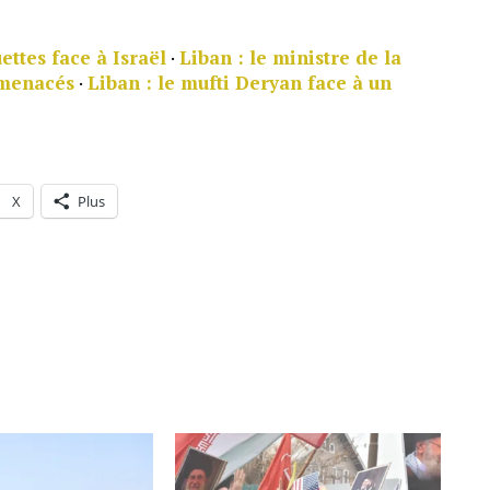
uettes face à Israël
·
Liban : le ministre de la
 menacés
·
Liban : le mufti Deryan face à un
X
Plus