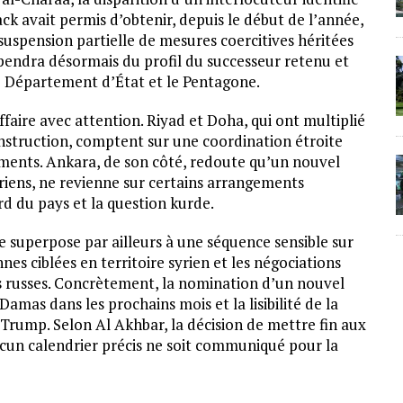
ck avait permis d’obtenir, depuis le début de l’année,
a suspension partielle de mesures coercitives héritées
pendra désormais du profil du successeur retenu et
le Département d’État et le Pentagone.
ffaire avec attention. Riyad et Doha, qui ont multiplié
nstruction, comptent sur une coordination étroite
ements. Ankara, de son côté, redoute qu’un nouvel
yriens, ne revienne sur certains arrangements
d du pays et la question kurde.
e superpose par ailleurs à une séquence sensible sur
nnes ciblées en territoire syrien et les négociations
res russes. Concrètement, la nomination d’un nouvel
as dans les prochains mois et la lisibilité de la
 Trump. Selon Al Akhbar, la décision de mettre fin aux
ucun calendrier précis ne soit communiqué pour la