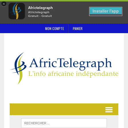
×
Africtelegraph
Installer l'app
Africtelegraph
Gratuit - Gratuit
MON COMPTE
PANIER