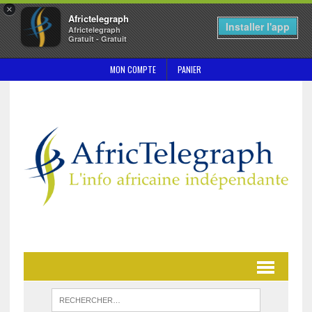
×
Africtelegraph
Installer l'app
Africtelegraph
Gratuit - Gratuit
MON COMPTE
PANIER