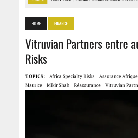
7 AOÛT 2026
|
GAZ GTA : KOSMOS ENERGY ACTUALISE L’AVANCEMENT
7 AOÛT 2026
|
OUATTARA APPELLE À L’UNION NATIONALE POUR BÂTIR
HOME
FINANCE
7 AOÛT 2026
|
CÔTE D’IVOIRE : OUATTARA GRACIE 4 661 DÉTENUS P
Vitruvian Partners entre au
7 AOÛT 2026
|
SÉNÉGAL : THIERNO ALASSANE SALL ACCUSE PASTEF D
Risks
TOPICS:
Africa Specialty Risks
Assurance Afrique
Maurice
Mikir Shah
Réassurance
Vitruvian Partn