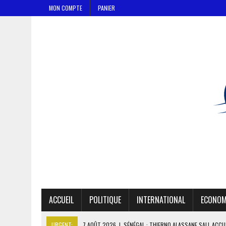
MON COMPTE
PANIER
ACCUEIL
POLITIQUE
INTERNATIONAL
ECONOM
URGENT:
7 AOÛT 2026
|
LE PREMIER MINISTRE GUINÉEN SALUE LE 