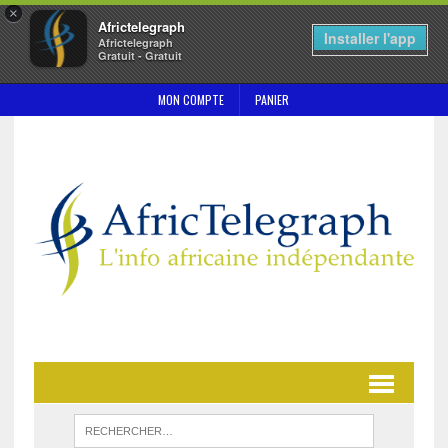
×
Africtelegraph
Installer l'app
Africtelegraph
Gratuit - Gratuit
MON COMPTE
PANIER