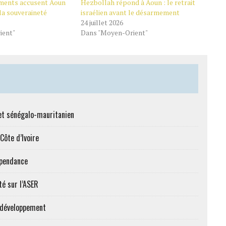
uments accusent Aoun
Hezbollah répond à Aoun : le retrait
 la souveraineté
israélien avant le désarmement
24 juillet 2026
ient"
Dans "Moyen-Orient"
et sénégalo-mauritanien
Côte d’Ivoire
épendance
té sur l’ASER
e développement