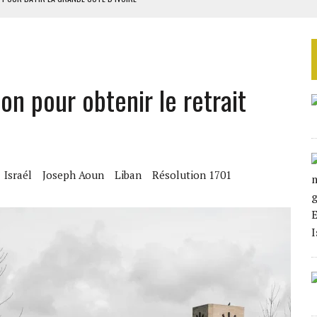
E DUPLICITÉ SUR L’ASER
RIEN DE DÉVELOPPEMENT
 DU PROJET SÉNÉGALO-MAURITANIEN
on pour obtenir le retrait
 LA GRANDE CÔTE D’IVOIRE
Israél
Joseph Aoun
Liban
Résolution 1701