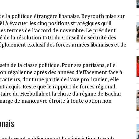
de la politique étrangère libanaise. Beyrouth mise sur
l à évacuer les cinq positions stratégiques qu’il
 des termes de l’accord de novembre. Le président
té de la résolution 1701 du Conseil de sécurité des
éploiement exclusif des forces armées libanaises et de
ein de la classe politique. Pour ses partisans, elle
ction régalienne après des années d’effacement face à
racteurs, dont une partie de l’axe pro-iranien, elle
t acquis. Reste que le rapport de forces régional,
itaire du Hezbollah et la chute du régime de Bachar
e marge de manœuvre étroite à toute option non
anais
 En endossant publiquement la négociation, Joseph