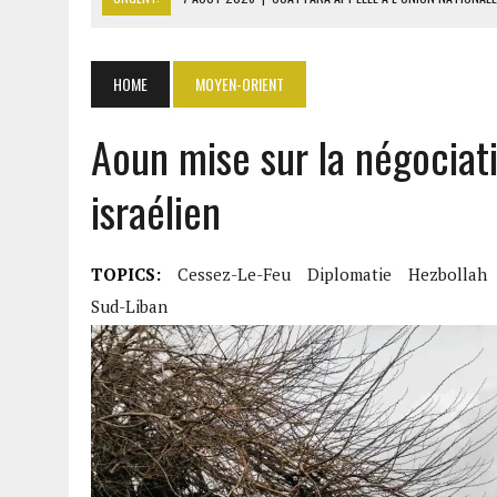
7 AOÛT 2026
|
SÉNÉGAL : THIERNO ALASSANE SALL ACCUSE PASTEF D
7 AOÛT 2026
|
LE PREMIER MINISTRE GUINÉEN SALUE LE MODÈLE IVOI
HOME
MOYEN-ORIENT
7 AOÛT 2026
|
GAZ GTA : KOSMOS ENERGY ACTUALISE L’AVANCEMENT
Aoun mise sur la négociati
7 AOÛT 2026
|
OUATTARA APPELLE À L’UNION NATIONALE POUR BÂTIR
israélien
TOPICS:
Cessez-Le-Feu
Diplomatie
Hezbollah
Sud-Liban