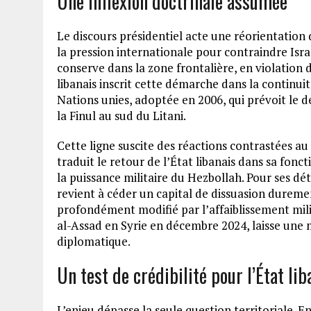
Une inflexion doctrinale assumée
Le discours présidentiel acte une réorientation 
la pression internationale pour contraindre Israë
conserve dans la zone frontalière, en violation
libanais inscrit cette démarche dans la continui
Nations unies, adoptée en 2006, qui prévoit le d
la Finul au sud du Litani.
Cette ligne suscite des réactions contrastées au s
traduit le retour de l’État libanais dans sa fon
la puissance militaire du Hezbollah. Pour ses dét
revient à céder un capital de dissuasion duremen
profondément modifié par l’affaiblissement mil
al-Assad en Syrie en décembre 2024, laisse un
diplomatique.
Un test de crédibilité pour l’État lib
L’enjeu dépasse la seule question territoriale.