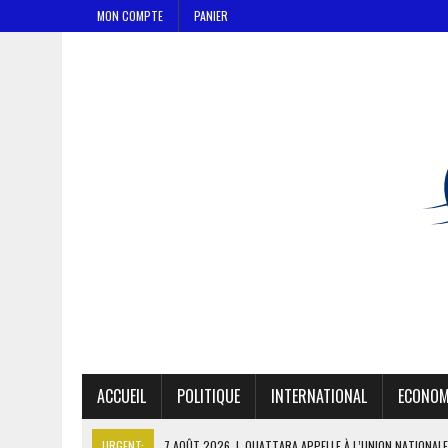
MON COMPTE
PANIER
ACCUEIL
POLITIQUE
INTERNATIONAL
ECONOM
URGENT:
7 AOÛT 2026
|
CÔTE D’IVOIRE : OUATTARA GRACIE 4 66