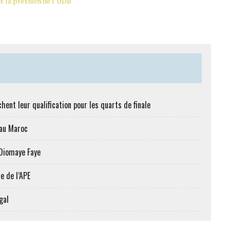
s la pression de l’UDB
hent leur qualification pour les quarts de finale
 au Maroc
 Diomaye Faye
e de l’APE
gal