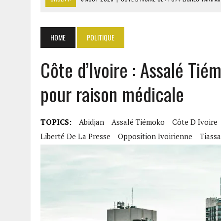
6 AOÛT 2026
|
LA BANQUE MONDIALE ACCORDE 340 MILLIARDS FCFA 
6 AOÛT 2026
|
CAN FÉMININE : LA CÔTE D’IVOIRE ET L’AFRIQUE DU 
HOME
POLITIQUE
6 AOÛT 2026
|
MONDIAL 2030 : INFANTINO ACCUSÉ D’AVOIR PROMIS 
Côte d’Ivoire : Assalé Tié
6 AOÛT 2026
|
SÉNÉGAL : ABDOU KHADIR SOW QUITTE LE PRP POUR 
pour raison médicale
TOPICS:
Abidjan
Assalé Tiémoko
Côte D Ivoire
Liberté De La Presse
Opposition Ivoirienne
Tiassa