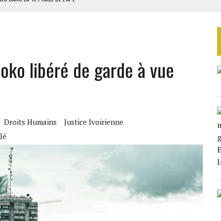
AU SÉNÉGAL
SUD DÉCROCHENT LEUR QUALIFICATION POUR LES QUARTS DE FINALE
LA FINALE AU MAROC
moko libéré de garde à vue
SOUTENIR DIOMAYE FAYE
Droits Humains
Justice Ivoirienne
lé