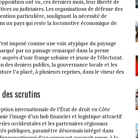
opposition ont vu, ces derniers mois, leur liberté de
ives ou judiciaires. Les organisations de défense des
ention particulière, soulignant la nécessité de
ns un pays qui reste la locomotive économique de
 s’est imposé comme une voix atypique du paysage
, marqué par un passage remarqué dans la presse
e auprès d’une frange urbaine et jeune de l’électorat.
n des deniers publics, la gouvernance locale et les
ure l’a placé, à plusieurs reprises, dans le viseur des
e des scrutins
eption internationale de l’État de droit en Côte
nie l’image d’un hub financier et logistique attractif
leries occidentales et les partenaires régionaux
ertés publiques, paramètre désormais intégré dans
 disproportionné d’un opposant pourrait peser, à la