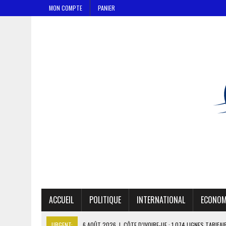
MON COMPTE
PANIER
ACCUEIL
POLITIQUE
INTERNATIONAL
ECONOM
URGENT:
6 AOÛT 2026
|
CÔTE D’IVOIRE-UE : 1 074 LIGNES TARIFA