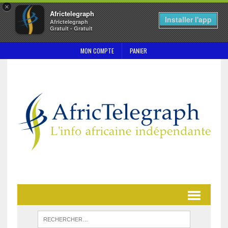
×
Africtelegraph
Installer l'app
Africtelegraph
Gratuit - Gratuit
MON COMPTE
PANIER