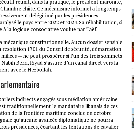
xécutif réunit, dans la pratique, le président maronite,
la Chambre chiite. Ce mécanisme informel a longtemps
ogressivement délégitimé par les présidences
aralysé le pays entre 2022 et 2024. Sa réhabilitation, si
e à la logique consociative voulue par Taëf.
la mécanique constitutionnelle. Aucun dossier sensible
a résolution 1701 du Conseil de sécurité, démarcation
 milices — ne peut prospérer si l’un des trois sommets
 Nabih Berri, Riyad s’assure d’un canal direct vers la
ment avec le Hezbollah.
 parlementaire
parlers indirects engagés sous médiation américaine
est traditionnellement le mandataire libanais de ces
tation de la frontière maritime conclue en octobre
 signale qu’aucune avancée diplomatique ne pourra
trois présidences, écartant les tentations de cavalier