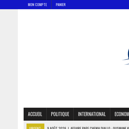
MON COMPTE
PANIER
ACCUEIL
POLITIQUE
INTERNATIONAL
ECONOM
URGENT:
9 AOÛT 2026
|
AFFAIRE PAPE CHEIKH DIALLO : OUSMANE 