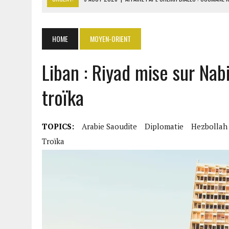
9 AOÛT 2026
|
GABON : 46 000 ÉLÈVES DU PRIMAIRE AFF
9 AOÛT 2026
|
ASSALA À DAMAS : UN CONCERT QUI RAVIVE LES FRAC
HOME
MOYEN-ORIENT
9 AOÛT 2026
|
AÏSSATA TALL SALL RÉVÈLE LES COULISSES DIPLOMAT
Liban : Riyad mise sur Nab
9 AOÛT 2026
|
ITURI : 13 CIVILS TUÉS ET UN VILLAGE INCENDIÉ PAR L
troïka
TOPICS:
Arabie Saoudite
Diplomatie
Hezbollah
Troïka