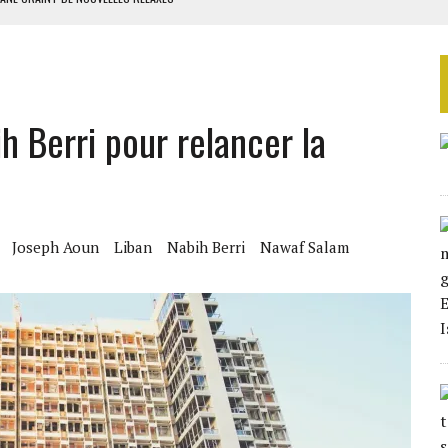
ECTÉS EN CLASSE DE SIXIÈME
TURES SYRIENNES
IQUES DE MACKY SALL
ih Berri pour relancer la
ES ADF
Joseph Aoun
Liban
Nabih Berri
Nawaf Salam