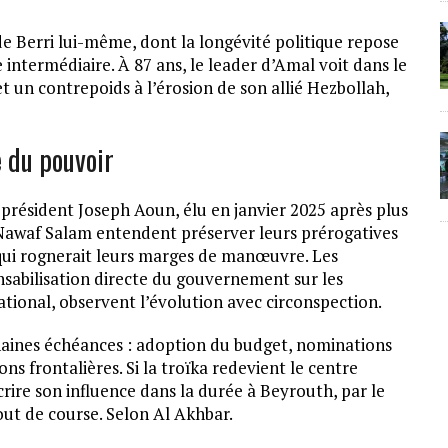
e Berri lui-même, dont la longévité politique repose
intermédiaire. À 87 ans, le leader d’Amal voit dans le
t un contrepoids à l’érosion de son allié Hezbollah,
e du pouvoir
 président Joseph Aoun, élu en janvier 2025 après plus
 Nawaf Salam entendent préserver leurs prérogatives
 qui rognerait leurs marges de manœuvre. Les
nsabilisation directe du gouvernement sur les
tional, observent l’évolution avec circonspection.
haines échéances : adoption du budget, nominations
ons frontalières. Si la troïka redevient le centre
crire son influence dans la durée à Beyrouth, par le
ut de course. Selon Al Akhbar.