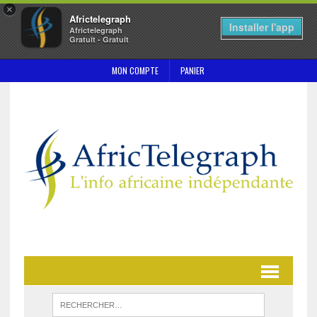
×
Africtelegraph
Installer l'app
Africtelegraph
Gratuit - Gratuit
MON COMPTE
PANIER