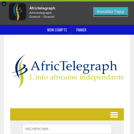
×
Africtelegraph
Installer l'app
Africtelegraph
Gratuit - Gratuit
MON COMPTE
PANIER