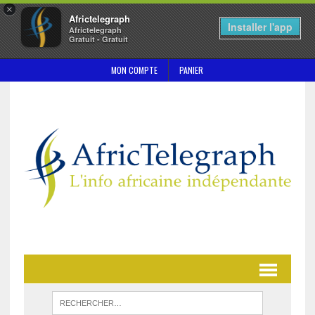
×
Africtelegraph
Installer l'app
Africtelegraph
Gratuit - Gratuit
MON COMPTE
PANIER