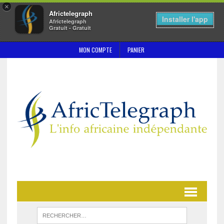
×
Africtelegraph
Installer l'app
Africtelegraph
Gratuit - Gratuit
MON COMPTE
PANIER