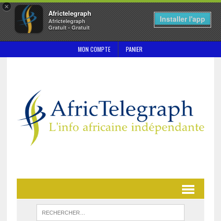
×
Africtelegraph
Installer l'app
Africtelegraph
Gratuit - Gratuit
MON COMPTE
PANIER